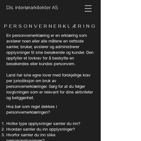
Dis. interiørarkitekter AS
PERSONVERNERKLÆRING
En personvernerklæring er en erklæring som
avslører noen eller alle måtene en nettside
samler, bruker, avslører og administrerer
opplysninger til sine besøkende og kunder. Den
oppfyller et lovkrav for å beskytte en
besøkendes eller kundes personvern.
Land har sine egne lover med forskjellige krav
per jurisdiksjon om bruk av
personvernerklæringer. Sørg for at du følger
lovgivningen som er relevant for dine aktiviteter
og beliggenhet.
Hva bør som regel dekkes i
personvernerklæringen?
Hvilke type opplysninger samler du inn?
Hvordan samler du inn opplysninger?
Hvorfor samler du inn slike
personopplysninger?